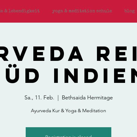
e & lebendigkeit
yoga & meditation schule
blog
rveda Rei
Süd Indie
Sa., 11. Feb.
  |  
Bethsaida Hermitage
Ayurveda Kur & Yoga & Meditation