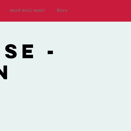
werd wohl wach!
More
se -
n