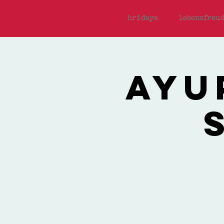
hridaya
lebensfreud
Ayu